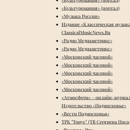
«Культуромания» (портал)
«Музыка России»
Издание «Классическая музык
ClassicalMusicNews.Ru
«Радио Медиаметрикс»
«Радио Медиаметрикс»
«Московский часовой»
«Московский часовой»
«Московский часовой»
«Московский часовой»
«Московский часовой»
«Атмосфера» - онлайн-журна
Издательство «Подмосковье»
«Вести Подмосковья»
ТРК "Тонус" (ТВ Сергиева Поса
«Россия24.Pro»