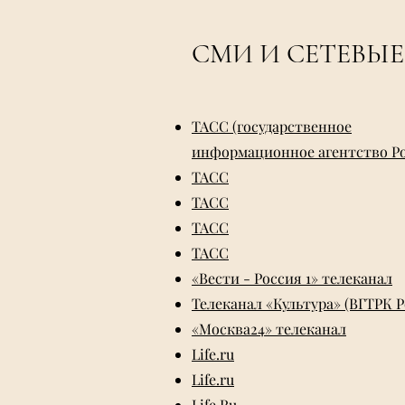
СМИ И СЕТЕВЫ
ТАСС (государственное
информационное агентство Р
ТАСС
ТАСС
ТАСС
ТАСС
«Вести - Россия 1» телеканал
Телеканал «Культура» (ВГТРК Р
«Москва24» телеканал
Life.ru
Life.ru
Life.Ru