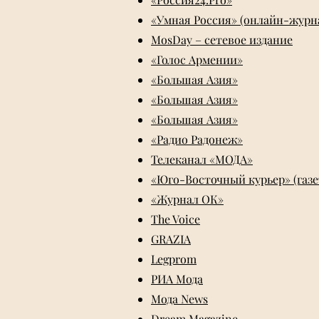
«Умная Россия» (онлайн-журн
MosDay – сетевое издание
«Голос Армении»
«Большая Азия»
«Большая Азия»
«Большая Азия»
«Радио Радонеж»
Телеканал «МОДА»
«Юго-Восточный курьер» (газе
«Журнал ОК»
The Voice
GRAZIA
Legprom
РИА Мода
Мода News
Dream Magazine