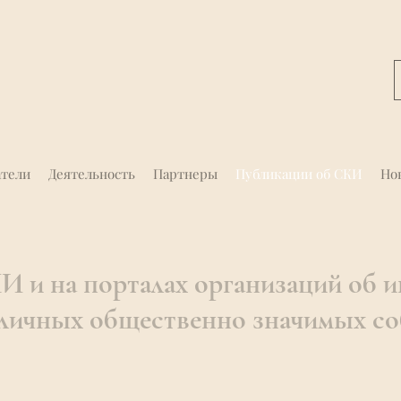
атели
Деятельность
Партнеры
Публикации об СКИ
Но
 и на порталах организаций об и
зличных общественно значимых с