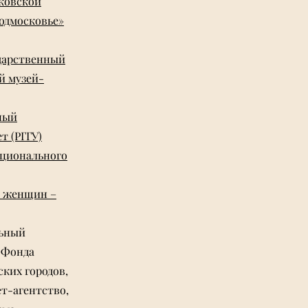
ковской
одмосковье»
дарственный
й музей-
ный
т (РГГУ)
ационального
е женщин –
льный
 Фонда
ких городов,
т-агентство,