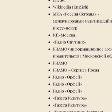
Wikipedia (English)
МИА «Россия Сегодня» -
международный мультимедий
пресс-центр
КП-Москва
«Радио Спутник»
РИАМО (информационное аге
правительства Московской об
РИАМО
РИАМО - Сергиев Посад
Радио «Орфей»
Радио «Орфей»
Радио «Орфей»
«Газета Культура»
«Газета Культура»
«Культуромания» (портал)