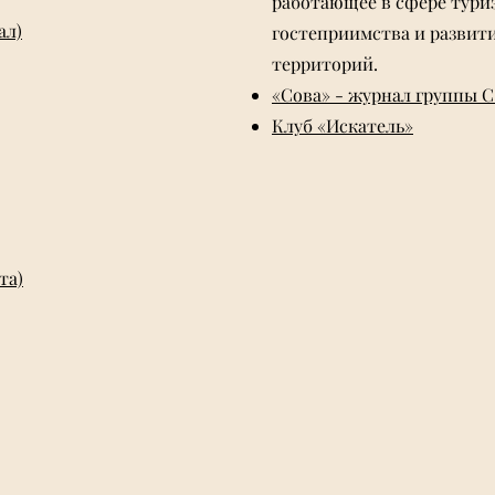
работающее в сфере тури
ал)
гостеприимства и развит
территорий.
«Сова» - журнал группы С
Клуб «Искатель»
та)