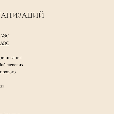
ГАНИЗАЦИЙ
ЕАЭС
ЕАЭС
рганизация
Нобелевских
мирового
а»