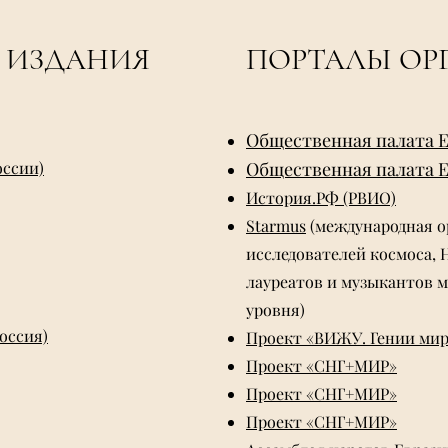
Е ИЗДАНИЯ
ПОРТАЛЫ ОР
Общественная палата 
оссии)
Общественная палата 
История.РФ (РВИО)
Starmus
(международная о
исследователей космоса, 
лауреатов и музыкантов 
уровня)
оссия)
Проект «ВИЖУ. Гении мир
Проект «СНГ+МИР»
Проект «СНГ+МИР»
Проект «СНГ+МИР»