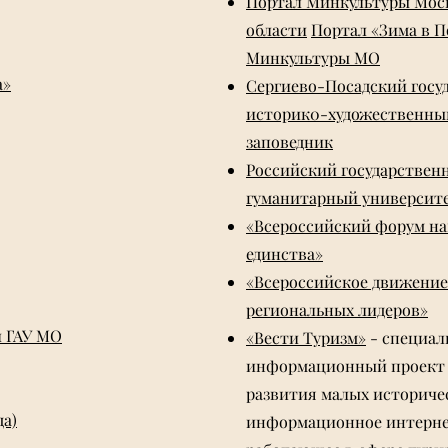
Портал Минкультуры Мос
области
Портал «Зима в П
Минкультуры МО
а»
Сергиево-Посадский госу
историк0-художественны
заповедник
Российский государствен
гуманитарный университе
«Всероссийский форум н
единства»
«Всероссийское движени
региональных лидеров»
л ГАУ МО
«Вести Туризм»
- специа
информационный проект
развития малых историчес
да)
информационное интерне