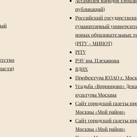
Ассамблея народов Еврази
публикаций)
Российский государствен
ный
гуманитарный университе
новых образовательных т
(РГГУ - МИНОТ)
РГГУ
нтство
РЭУ им. Плеханова
ласти)
ВДНХ
Префектура ЮЗАО г. Мос
Усадьба «Воронцово» Деп
культуры Москвы
Сайт городской газеты п
Москвы «Мой район»
Сайт городской газеты п
Москвы «Мой район»