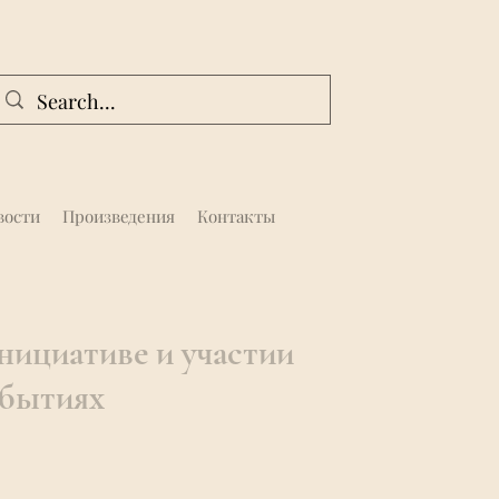
вости
Произведения
Контакты
нициативе и участии
обытиях