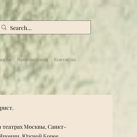
вости
Произведения
Контакты
рист.
в театрах Москвы, Санкт-
, Японии, Южной Корее.