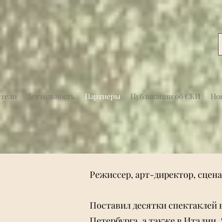
атели
Деятельность
Партнеры
Публикации об СКИ
Но
Режиссер, арт-директор, сцена
Поставил десятки спектаклей 
Петербурга, а также в Италии