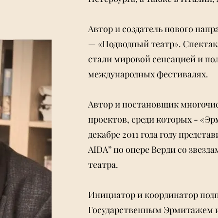
Автор и создатель нового напр
— «Подводный театр». Спектакл
стали мировой сенсацией и п
международных фестивалях.
Автор и постановщик многочи
проектов, среди которых - «Эрм
декабре 2011 года году предст
AIDА” по опере Верди со звез
театра.
Инициатор и координатор под
Государственным Эрмитажем и