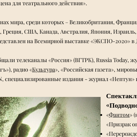
цена для театрального действия».
анах мира, среди которых – Великобритания, Франци
 Греция, США, Канада, Австралия, Япония, Израиль,
едставлен на Всемирной выставке «ЭКСПО-2020» в 
щали телеканалы «Россия» (ВГТРК), Russia Today, ж
ъ»), радио «
Культура
», «Российская газета», миров
NN, специализированные издания - журнал «Нептун» 
Спектакл
«Подводно
«
Фантом
» 
«Призрак о
«Перерожде