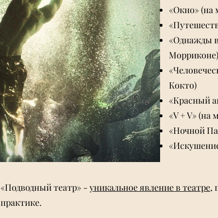
«Окно» (на 
«Путешестви
«Однажды в
Морриконе)
«Человеческ
Кокто)
«Красный а
«V + V» (на 
«Ночной Пар
«Искушение
«Подводный театр» -
уникальное явление в театре
,
практике.