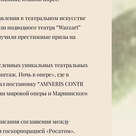
авления в театральном искусстве
и подводного театра “Wazzart”
олучили престижные призы на
сленных уникальных театральных
итаж. Ночь в опере», где в
авил постановку “AMNERIS CONTR
дами мировой оперы и Мариинского
писания соглашения между
 госкорпорацией «Росатом».