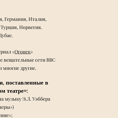
я, Германия, Италия,
 Турция, Норвегия.
Дубае.
урнал «
Огонек
»
ые вещательные сети BBC
и многие другие.
и, поставленные в
м театре»:
(на музыку Э.Л. Уэббера
перы»)
ние»;