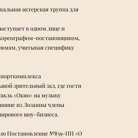
кальная актерская труппа для
выступает в одном лице и
 хореографом-постановщиком,
стюмам, учитывая специфику
 спорткомплекса
шой зрительный зал, где гости
акль «Окно» на музыку
хавшие из Лозанны члены
мирового шоу-бизнеса.
ло Постановление №839-ПП «О