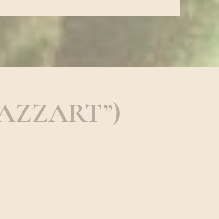
“WAZZART”)