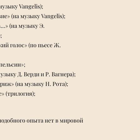
музыку Vangelis);
е» (на музыку Vangelis);
…» (на музыку Э.
;
ий голос» (по пьесе Ж.
пельсин»;
музыку Д. Верди и Р. Вагнера);
иж» (на музыку Н. Рота);
» (трилогия);
 подобного опыта нет в мировой