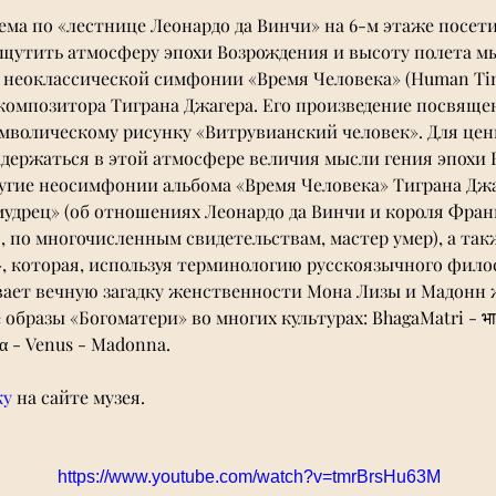
ема по «лестнице Леонардо да Винчи» на 6-м этаже посет
щутить атмосферу эпохи Возрождения и высоту полета мы
е неоклассической симфонии «Время Человека» (Human Ti
композитора Тиграна Джагера. Его произведение посвящен
имволическому рисунку «Витрувианский человек». Для цен
держаться в этой атмосфере величия мысли гения эпохи 
ругие неосимфонии альбома «Время Человека» Тиграна Джа
удрец» (об отношениях Леонардо да Винчи и короля Франц
, по многочисленным свидетельствам, мастер умер), а та
, которая, используя терминологию русскоязычного фило
вает вечную загадку женственности Мона Лизы и Мадонн 
 образы «Богоматери» во многих культурах: BhagaMatri - भाग
- Venus - Madonna.
ку
 на сайте музея. 
https://www.youtube.com/watch?v=tmrBrsHu63M