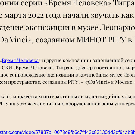
нии серии «Время Человека» Тигра
 марта 2022 года начали звучать как
дение экспозиции в музее Леонардо
Da Vinci», созданном МИНОТ РГГУ в
«
Время Человека
» и другие композиции одноименной сери
 СКИ «Время Человека» Тиграна Джагера постоянно с март
авное сопровождение экспозиции в крупнейшем музее Леон
ом пространстве, созданном РГГУ, – «
3Da Vinci
» в Москве.
кая с множеством интерактивных и мультимедийных эксп
РГГУ на 6 этажах специально оборудованной зоны универси
wixstatic.com/video/57837a_0078e9fb6c7f443c83130dd2df64ab9b