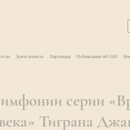
атели
Деятельность
Партнеры
Публикации об СКИ
Но
имфонии серии «В
века» Тиграна Джаг