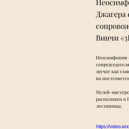
Неосимфо
Джагера с
сопровож
Винчи «3
Неосимфония 
сопредседателя
звучат как гл
на постсоветск
Музей-мастерс
расположен в 
лестиницы. 
https://video.