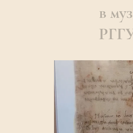
в му
РГГУ