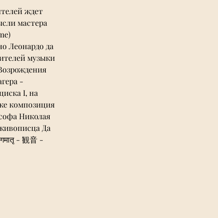
ителей ждет 
сли мастера 
me) 
о Леонардо да 
ителей музыки 
Возрождения 
гера - 
иска I, на 
кже композиция 
софа Николая 
живописца Да 
मातृ - 観音 - 