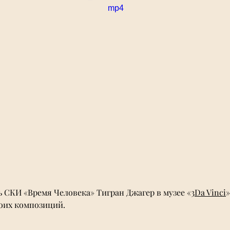
mp4
ь СКИ 
«Время Человека» 
Тигран Джагер в музее 
«
3Da Vinci
»
оих композиций. 