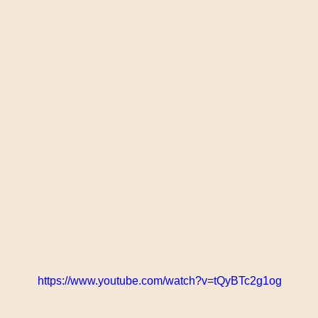
https://www.youtube.com/watch?v=tQyBTc2g1og