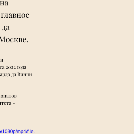
на
 главное
 да
 Москве.
и 
а 2022 года 
ардо да Винчи 
онатов 
тета - 
/1080p/mp4/file.