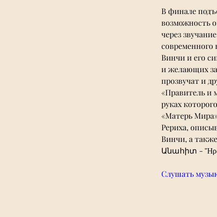
В финале подъ
возможность о
через звучани
современного 
Винчи и его с
и желающих за
прозвучат и д
«Правитель и м
руках которого
«Матерь Мира»
Рериха, описы
Винчи, а также
Անահիտ - Ἥρα 
Слушать музы