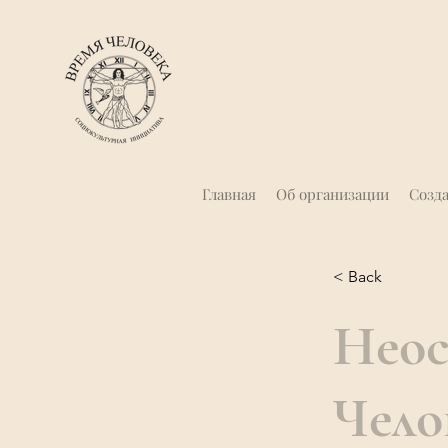
Главная
Об организации
Созд
< Back
Неос
Чело