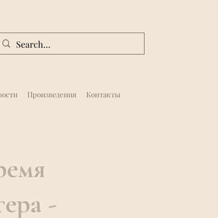
вости
Произведения
Контакты
ремя
ера -