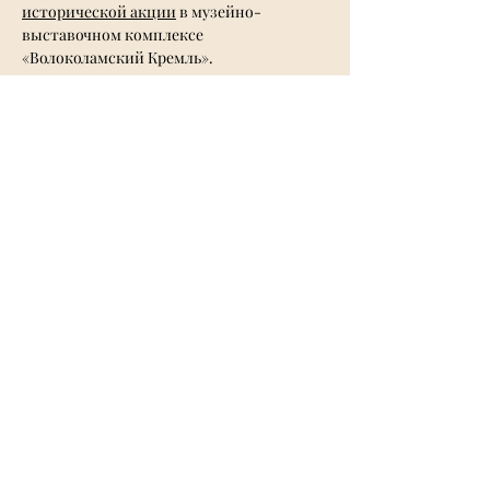
исторической акции
 в музейно-
выставочном комплексе 
«Волоколамский Кремль». 
Мероприятие, 
организованное МИНОТ 
РГГУ
 и 
Обществом дружбы «Италия-
Россия»
, было приурочено к 
действующей с 24 декабря 2022 года 
экспозиции «Одна эпоха – две 
цивилизации» и была посвящена связи 
России и Италии XV-XVI веков, эпохе 
Ивана III и Софьи Палеолог.
https://www.youtube.com/watch?
v=Xug8vpD7JA4