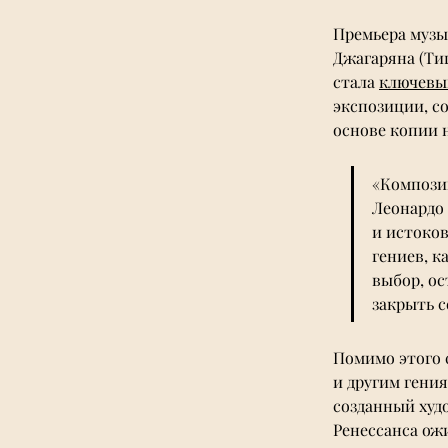
Премьера музы
Джагаряна (Тиг
стала 
ключевы
экспозиции, с
основе копии н
«Композиц
Леонардо 
и истоков
гениев, к
выбор, ос
закрыть с
Помимо этого 
и другим гени
созданный ху
Ренессанса ож