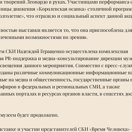
 творений Леонардо в руках. Участницами перформанса 
ьницы движения 
«
Королевская осанка
» 
столичной програм
олголетие
», что отразило и социальный аспект данной акц
ностью выставки является то, что она приспособлена дл
ниченными возможностями по зрению.
ем СКИ Надеждой Геращенко осуществлена комплексная 
ая PR-поддержка и медиа-консультирование дирекции музе
освещения данного мероприятия. Совместно с пресс-служ
озданы различные коммуникационные информационные па
ые на медиа и общественность, государственные органы в
 эфиров в федеральных и региональных СМИ, а также 
нных порталах и ресурсах органов власти, в соцсетях дос
музеем будет продолжено. 
ыставке и участии представителей СКИ 
«
Время Человека
» 