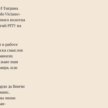
И Тиграна 
o Viciano» 
ного полотна 
ий РГГУ на 
 
 в работе 
ска смыслов 
многих 
альше наш 
мира, или 
рдо да Винчи 
манс, 
зы эпохи 
ми-