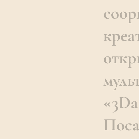
соор
креа
откр
муль
«3Da
Поса