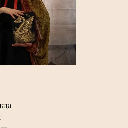
жда
и