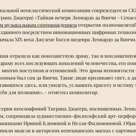
кальной неоклассической композиции сопредседателя СК
рана Джагера) «Тайная вечеря Леонардо да Винчи - Cenacol
м музыкальным сопровождением
 открытия полномасштаб
озданного посредством инновационных цифровых технолог
ачала XIX века Джузепе Босси шедевра Леонардо да Винчи.
ия отразила как новозаветную драму, так и воплощенную
драму всех последующих поколений человечества, его пои
 многих поступков и отношений. Это драма непонятости 
аковым был сам да Винчи. Такие люди проливают свет, а д
тающихся здесь, или увидеть, услышать красоту и истину 
ебя для познания», - отметил композитор. 
серия неосимфоний Тиграна Джагера, посвященных Леона
ям, сопроводила художественно-философский арт-перфор
дожниками Ириной Климовой и Нелли Филимоновой.
 О
бра
ивили модели в авторских венецианских масках с картина