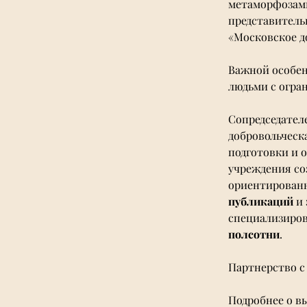
метаморфозами
представител
«
Московское д
Важной особен
людьми с огра
Сопредседател
добровольческ
подготовки и 
учреждения с
ориентированн
публикаций 
и
специализирова
полсотни
. 
Партнерство с 
Подробнее о в