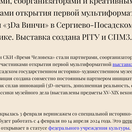
ми, соорганизаторами и креативны
ами открытия первой мультиформа
 «3Da Винчи» в Сергиево-Посадском
ике. Выставка создана РГГУ и СПМЗ.
и СКИ «Время Человека» стали партнерами, соорганизатор
участниками открытия первой мультиформатной 
выставк
садском государственном историко-художественном музее
зиция создана совместно постоянным партнером иници
ак сплав инноваций (3D-печать, дополненная реальность,
ассики музейного дела (выставлены предметы XV-XIX веков
крылась 3 февраля вернисажем со специальной историко
удет работать с 4 февраля по 14 апреля 2024 года. Это 
пер
открывает в статусе 
федерального учреждения культуры
.