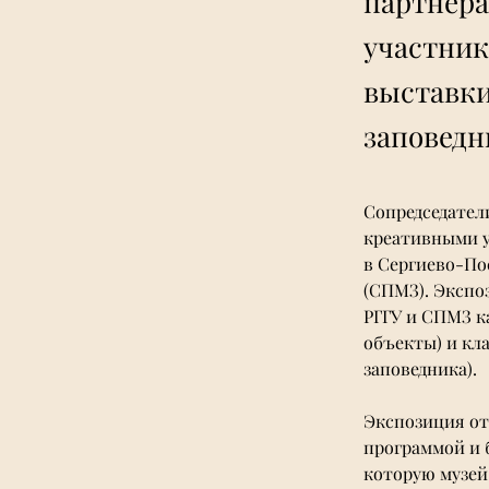
партнера
участник
выставки
заповедн
Сопредседател
креативными 
в 
Сергиево-По
(СПМЗ). Экспо
РГГУ и СПМЗ к
объекты) и кл
заповедника). 
Экспозиция от
программой и б
которую музей 