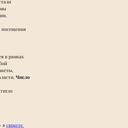
стали 
мы 
ии. 
я посещения 
я в рамках 
бой 
кеты, 
ласти. 
Число 
тигло 
- в 
сюжете 