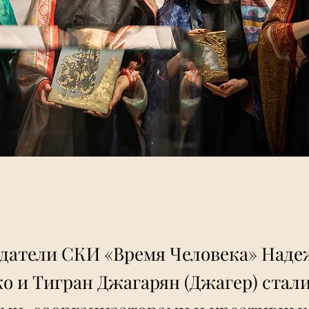
датели СКИ «Время Человека» Наде
о и Тигран Джагарян (Джагер) стал