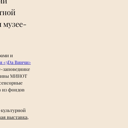
ми
тной
 музее-
ами и 
и «3Da Винчи»
-заповеднике 
ативы МИНОТ 
 сенсорные 
 из фондов 
-культурной 
вая выставка
, 